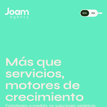
EN
ES
Más que 
servicios, 
motores de 
crecimiento
Estrategias a medida, no soluciones genéricas. 